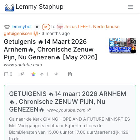
Lemmy Staphup
lemmybot
to
Jezus LEEFT. Nederlandse
B
M
getuigenissen 🙌
·
3 months ago
Getuigenis 🔥14 Maart 2026
Arnhem🔥, Chronische Zenuw
Pijn, Nu Genezen🔥 [May 2026]
www.youtube.com
0
1
GETUIGENIS 🔥14 maart 2026 ARNHEM
🔥, Chronische ZENUW PIJN, Nu
GENEZEN🔥
www.youtube.com
Ga naar de Kerk GIVING HOPE AND A FUTURE MINISRTIES
Met Voorgangers echtpaar Egbert en Loes de
BlomDiensten van 15.00 uur tot 17.00 uurMaartensdijk 126
In de...