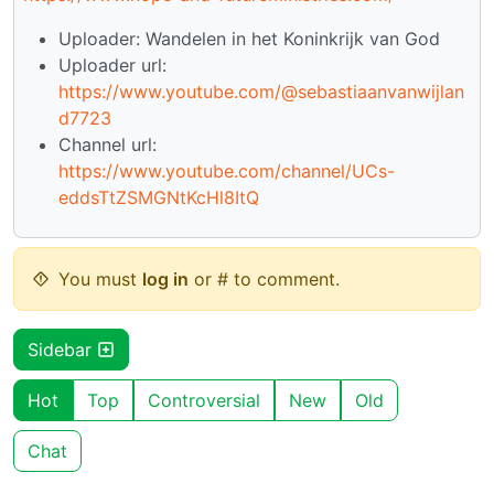
Uploader: Wandelen in het Koninkrijk van God
Uploader url:
https://www.youtube.com/@sebastiaanvanwijlan
d7723
Channel url:
https://www.youtube.com/channel/UCs-
eddsTtZSMGNtKcHl8ItQ
You must
log in
or # to comment.
Sidebar
Hot
Top
Controversial
New
Old
Chat