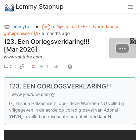
Lemmy Staphup
lemmybot
to
Jezus LEEFT. Nederlandse
B
M
getuigenissen 🙌
·
5 months ago
123. Een Oorlogsverklaring!!!
[Mar 2026]
www.youtube.com
0
1
123. EEN OORLOGSVERKLARING!!!
www.youtube.com
Ik, Yeshua HaMashiach, door deze Woorden NU volledig
vrijgegeven in de aarde op volledig bevel van Adonai-
YHVH, in volledige resonante autoriteit, verklaar N...