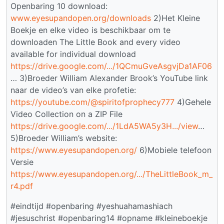
Openbaring 10 download:
www.eyesupandopen.org/downloads
2)Het Kleine
Boekje en elke video is beschikbaar om te
downloaden The Little Book and every video
available for individual download
https://drive.google.com/.../1QCmuGveAsgvjDa1AF06
… 3)Broeder William Alexander Brook’s YouTube link
naar de video’s van elke profetie:
https://youtube.com/@spiritofprophecy777
4)Gehele
Video Collection on a ZIP File
https://drive.google.com/.../1LdA5WA5y3H.../view
…
5)Broeder William’s website:
https://www.eyesupandopen.org/
6)Mobiele telefoon
Versie
https://www.eyesupandopen.org/.../TheLittleBook_m_
r4.pdf
#eindtijd #openbaring #yeshuahamashiach
#jesuschrist #openbaring14 #opname #kleineboekje