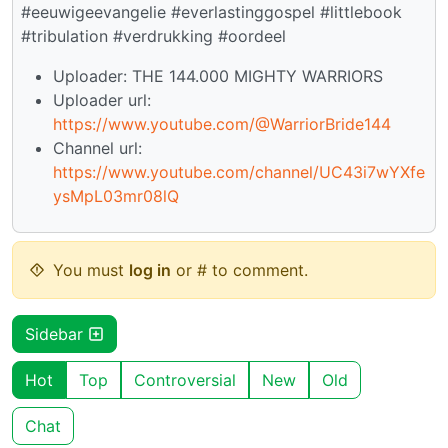
#eeuwigeevangelie #everlastinggospel #littlebook
#tribulation #verdrukking #oordeel
Uploader: THE 144.000 MIGHTY WARRIORS
Uploader url:
https://www.youtube.com/@WarriorBride144
Channel url:
https://www.youtube.com/channel/UC43i7wYXfe
ysMpL03mr08lQ
You must
log in
or # to comment.
Sidebar
Hot
Top
Controversial
New
Old
Chat