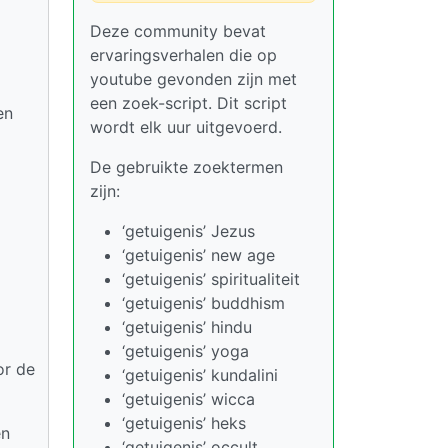
Deze community bevat
ervaringsverhalen die op
youtube gevonden zijn met
een zoek-script. Dit script
en
wordt elk uur uitgevoerd.
De gebruikte zoektermen
zijn:
‘getuigenis’ Jezus
‘getuigenis’ new age
‘getuigenis’ spiritualiteit
‘getuigenis’ buddhism
‘getuigenis’ hindu
‘getuigenis’ yoga
or de
‘getuigenis’ kundalini
‘getuigenis’ wicca
‘getuigenis’ heks
en
‘getuigenis’ occult