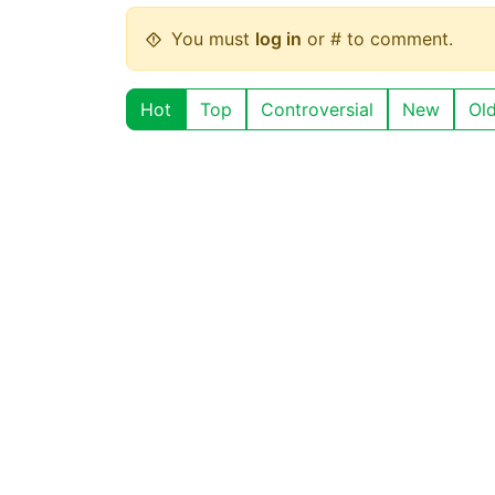
You must
log in
or # to comment.
Hot
Top
Controversial
New
Ol