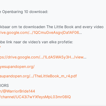
je Openbaring 10 download:
hikbaar om te downloaden The Little Book and every video
drive.google.com/.../1QCmuGveAsgvjDa1AF06
…
e link naar de video’s van elke profetie:
7
tps://drive.google.com/.../1LdA5WA5y3H.../view
…
eyesupandopen.org/
supandopen.org/.../TheLittleBook_m_r4.pdf
RIORS
m/@WarriorBride144
m/channel/UC43i7wYXfeysMpL03mr08lQ