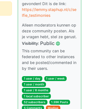
gevonden! Dit is de link:
https://lemmy.staphup.nl/c/se
lfie_testimonies
Alleen moderators kunnen op
deze community posten. Als
je vragen hebt, stel ze gerust.
Public
Visibility:
This community can be
federated to other instances
and be posted/commented in
by their users.
1 user / day
1 user / week
1 user / month
1 user / 6 months
1 local subscriber
52 subscribers
1.39K Posts
5 Comments
Modlog