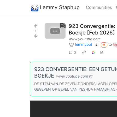
Lemmy Staphup
Communities
923 Convergentie: E
1
Boekje [Feb 2026]
www.youtube.com
lemmybot
to
B
M
0
923 CONVERGENTIE: EEN GETUIG
BOEKJE
www.youtube.com
DE STEM VAN DE ZEVEN DONDERSLAGEN OPE
GEGEVEN OP BEVEL VAN YESHUA HAMASHIACH