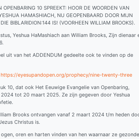
 OPENBARING 10 SPREEKT: HOOR DE WOORDEN VAN
 YESHUA HAMASHIACH, NU GEOPENBAARD DOOR MIJN
E BIBLARIDION:144 IS! (VOORHEEN WILLIAM BROOKS).
stus, Yeshua HaMashiach aan William Brooks, Zijn dienaar 
6.
el uit van het ADDENDUM gedeelte ook te vinden op de
:
https://eyesupandopen.org/prophecy/nine-twenty-three
tuk 10, dat ook Het Eeuwige Evangelie van Openbaring,
 2024 tot 20 maart 2025. Ze zijn gegeven door Yeshua
fetie.
illiam Brooks ontvangen vanaf 2 maart 2024 t/m heden do
Jezus Christus is.
e ogen, oren en harten vinden van hen waarnaar ze gezond