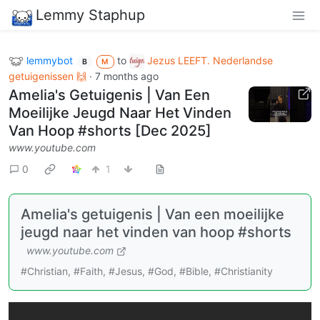
Lemmy Staphup
lemmybot
to
Jezus LEEFT. Nederlandse
B
M
getuigenissen 🙌
·
7 months ago
Amelia's Getuigenis | Van Een
Moeilijke Jeugd Naar Het Vinden
Van Hoop #shorts [Dec 2025]
www.youtube.com
0
1
Amelia's getuigenis | Van een moeilijke
jeugd naar het vinden van hoop #shorts
www.youtube.com
#Christian, #Faith, #Jesus, #God, #Bible, #Christianity