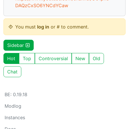
DAQzCxSO6YNCdYCaw
You must
log in
or # to comment.
Sidebar
Hot
Top
Controversial
New
Old
Chat
BE: 0.19.18
Modlog
Instances